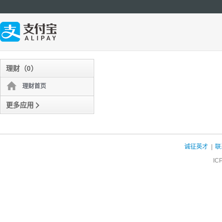
理财（0）
~
理财首页
更多应用
å
诚征英才
|
联
IC
financeprod-43-13 